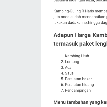
pastinya hidangan lezat, bercita
Kambing-Guling R Haris memban
juta anda sudah mendapatkan p
lakukan dadakan, sehingga dag
Adapun Harga Kambin
termasuk paket lengk
Kambing Utuh
Lontong
Acar
Saus
Peralatan bakar
Peralatan hidang
Pendampingan
Menu tambahan yang kami