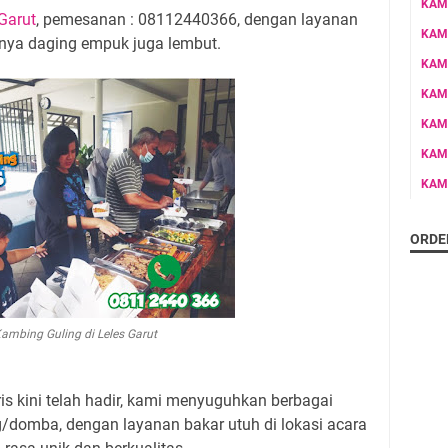
KAM
Garut
, pemesanan : 08112440366, dengan layanan
KAM
tinya daging empuk juga lembut.
KAM
KAM
KAM
KAM
KAM
ORDE
ambing Guling di Leles Garut
is kini telah hadir, kami menyuguhkan berbagai
domba, dengan layanan bakar utuh di lokasi acara