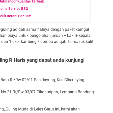
atinangor Kualitas Terbaik
Home Service BBQ
uk Berani Bar Bar!
-guling aqiqah sama halnya dengan paket kamgul
an biaya untuk pengolahan jeroan + kaki + kepala
a dari 1 ekor kambing / domba aqiqah, termasuk kulit
ing R Haris yang dapat anda kunjungi
k Batu Rt/Rw 02/01 Pasirlayung, Kec Cibeunying
gi No 21 Rt/Rw 03/07 Cikahuripan, Lembang Bandung
g_Guling Muda di Leles Garut ini, kami akan