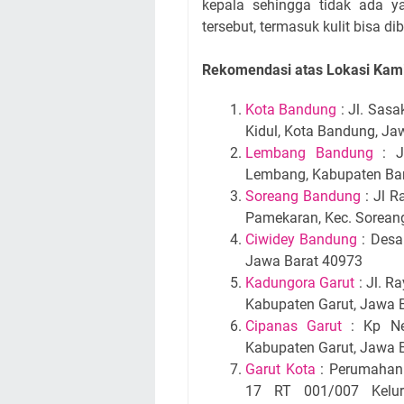
kepala sehingga tidak ada y
tersebut, termasuk kulit bisa d
Rekomendasi atas Lokasi Kami
Kota Bandung
: Jl. Sasa
Kidul, Kota Bandung, Ja
Lembang Bandung
: Jl
Lembang, Kabupaten Ban
Soreang Bandung
: Jl R
Pamekaran, Kec. Sorean
Ciwidey Bandung
: Desa
Jawa Barat 40973
Kadungora Garut
: Jl. R
Kabupaten Garut, Jawa 
Cipanas Garut
: Kp Neg
Kabupaten Garut, Jawa 
Garut Kota
: Perumahan 
17 RT 001/007 Kelura