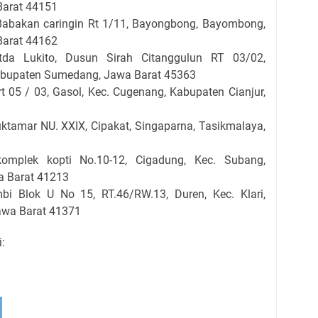
Barat 44151
Babakan caringin Rt 1/11, Bayongbong, Bayombong,
Barat 44162
da Lukito, Dusun Sirah Citanggulun RT 03/02,
 Kabupaten Sumedang, Jawa Barat 45363
.rt 05 / 03, Gasol, Kec. Cugenang, Kabupaten Cianjur,
uktamar NU. XXIX, Cipakat, Singaparna, Tasikmalaya,
mplek kopti No.10-12, Cigadung, Kec. Subang,
a Barat 41213
i Blok U No 15, RT.46/RW.13, Duren, Kec. Klari,
awa Barat 41371
: