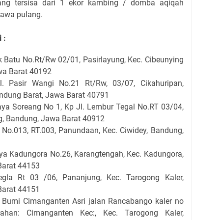
ang tersisa dari 1 ekor kambing / domba aqiqah
ibawa pulang.
 :
k Batu No.Rt/Rw 02/01, Pasirlayung, Kec. Cibeunying
wa Barat 40192
. Pasir Wangi No.21 Rt/Rw, 03/07, Cikahuripan,
dung Barat, Jawa Barat 40791
aya Soreang No 1, Kp Jl. Lembur Tegal No.RT 03/04,
g, Bandung, Jawa Barat 40912
 No.013, RT.003, Panundaan, Kec. Ciwidey, Bandung,
aya Kadungora No.26, Karangtengah, Kec. Kadungora,
Barat 44153
la Rt 03 /06, Pananjung, Kec. Tarogong Kaler,
Barat 44151
Bumi Cimanganten Asri jalan Rancabango kaler no
han: Cimanganten Kec:, Kec. Tarogong Kaler,