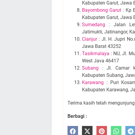
Kabupaten Garut, Jawa 
Bayombong Garut
: Kp 
Kabupaten Garut, Jawa 
Sumedang
: Jalan Let
Jatimukti, Jatinangor,
Cianjur
: Jl. H. Jupri No
Jawa Barat 43252
Tasikmalaya
: NU, Jl. M
West Java 46417
Subang
: Jl. Camar ko
Kabupaten Subang, Jaw
Karawang
: Puri Kosamb
Kabupaten Karawang, J
Terima kasih telah mengunjungi
Berbagi :