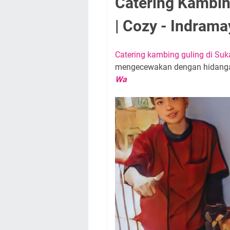
Catering Kambi
| Cozy - Indrama
Catering kambing guling di S
mengecewakan dengan hidangan
Wa