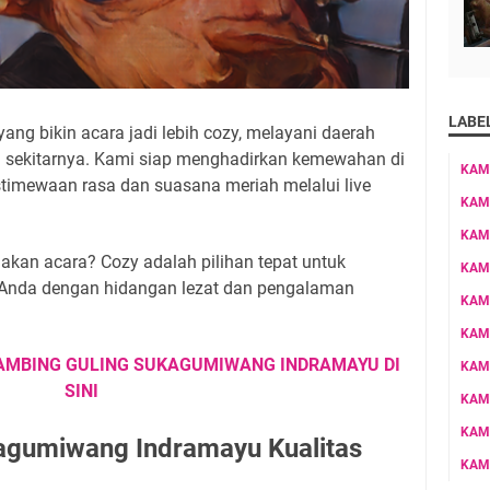
LABE
yang bikin acara jadi lebih cozy, melayani daerah
n sekitarnya. Kami siap menghadirkan kemewahan di
KAM
stimewaan rasa dan suasana meriah melalui live
KAM
KAM
an acara? Cozy adalah pilihan tepat untuk
KAM
nda dengan hidangan lezat dan pengalaman
KAM
KAM
AMBING GULING SUKAGUMIWANG INDRAMAYU DI
KAM
SINI
KAM
KAM
agumiwang Indramayu Kualitas
KAM