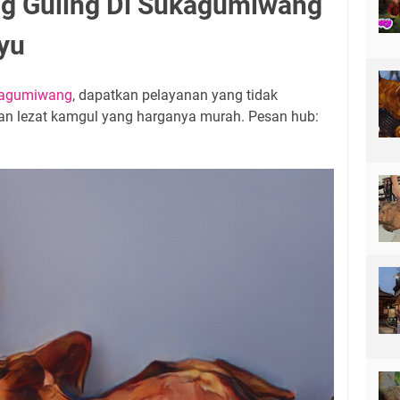
ng Guling Di Sukagumiwang
yu
ukagumiwang
, dapatkan pelayanan yang tidak
 lezat kamgul yang harganya murah. Pesan hub: